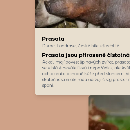
Prasata
Duroc, Landrase, České bíle ušlechtilé
Prasata jsou přirozeně čistotná
Ačkoli mají pověst špinavých zvířat, prasat
se v blátě neválejí kvůli nepořádku, ale kvůl
ochlazení a ochraně kůže před sluncem. V
skutečnosti si ale ráda udržují čistý prostor 
spaní.