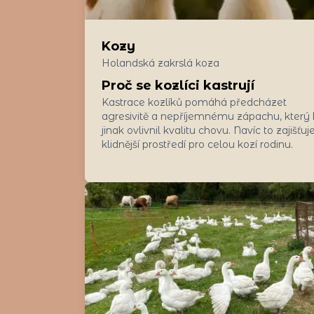
Kozy
Holandská zakrslá koza
Proč se kozlíci kastrují
Kastrace kozlíků pomáhá předcházet
agresivitě a nepříjemnému zápachu, který
jinak ovlivnil kvalitu chovu. Navíc to zajišťuj
klidnější prostředí pro celou kozí rodinu.