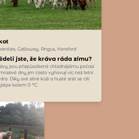
kot
arolais, Galloway, Angus, Hereford
ědeli jste, že kráva ráda zimu?
ávy jsou přizpůsobené chladnějšímu počasí
mrazivé dny jim často vyhovují víc než letní
dra. Díky své silné kůži a husté srsti se cítí
jlépe kolem 0 °C.