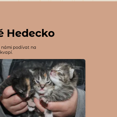
mě Hedecko
s námi podívat na
ekvapí.