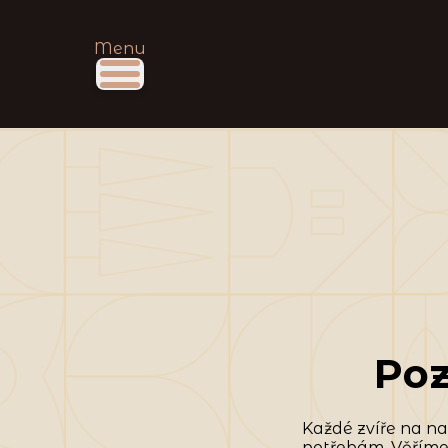
Menu
Poz
Každé zvíře na na
potřebám. Věříme 