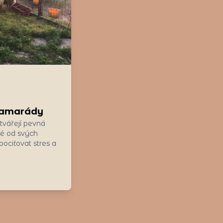
 kamarády
ytvářejí pevná
né od svých
ociťovat stres a