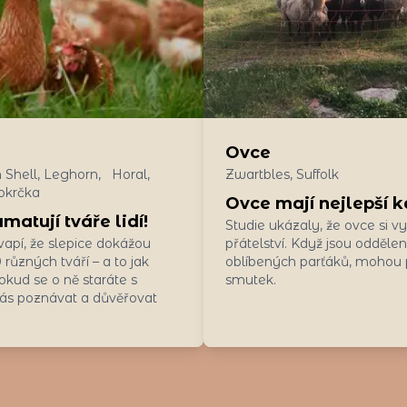
Ovce
 Shell, Leghorn, Horal,
Zwartbles, Suffolk
okrčka
Ovce mají nejlepší
matují tváře lidí!
Studie ukázaly, že ovce si v
apí, že slepice dokážou
přátelství. Když jsou odděle
různých tváří – a to jak
oblíbených parťáků, mohou p
Pokud se o ně staráte s
smutek.
ás poznávat a důvěřovat