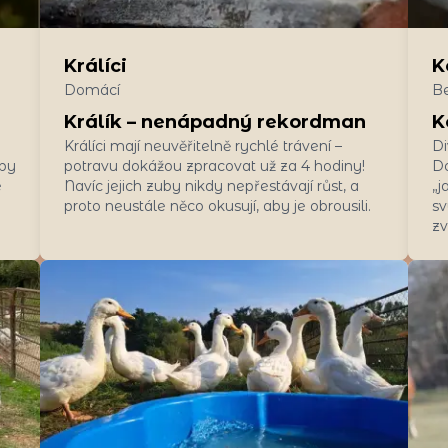
Králíci
K
Domácí
B
Králík – nenápadný rekordman
K
Králíci mají neuvěřitelně rychlé trávení –
Di
 by
potravu dokážou zpracovat už za 4 hodiny!
Do
e
Navíc jejich zuby nikdy nepřestávají růst, a
„j
proto neustále něco okusují, aby je obrousili.
sv
zv