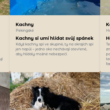
Kachny
K
Pekingské
Ha
Kachny si umí hlídat svůj spánek
H
Když kachny spí ve skupině, ty na okrajích spí
Te
jen napůl – jedno oko nechávají otevřené,
zn
aby hlídaly možné nebezpečí.
po
jí
te
fa