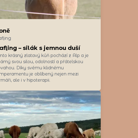
oně
fling
afling – silák s jemnou duší
nto krásný zlatavý kůň pochází z Alp a je
ámý svou silou, odolností a přátelskou
vahou. Díky svému klidnému
mperamentu je oblíbený nejen mezi
rmáři, ale i v hipoterapii.