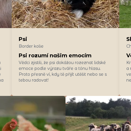
Psi
S
Border kolie
Ch
Psi rozumí našim emocím
V
a
Vědci zjistili, že psi dokážou rozeznat lidské
Kr
i
emoce podle výrazu tváře a tónu hlasu.
a 
e
Proto přesně ví, kdy tě přijít utěšit nebo se s
ve
na
tebou radovat!
ne