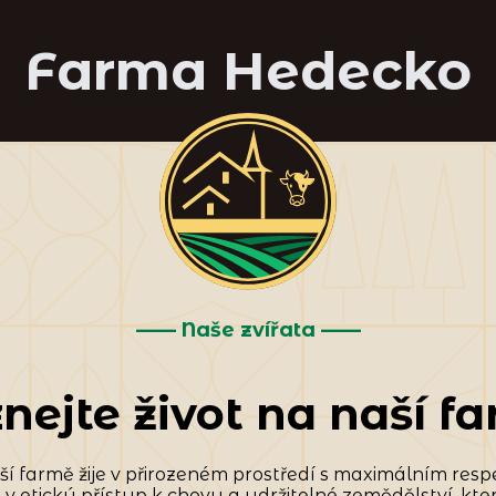
Farma Hedecko
—— Naše zvířata ——
nejte život na naší f
ší farmě žije v přirozeném prostředí s maximálním res
v etický přístup k chovu a udržitelné zemědělství, kte