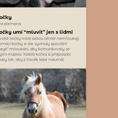
očky
ez plemena
očky umí “mluvit” jen s lidmi
voké kočky mezi sebou téměř nemňoukají.
mácí kočky si ale vyvinuly speciální
azyk“ mňoukání, aby komunikovaly se
ými majiteli. Každá kočka si přizpůsobí
uky tak, aby jí člověk lépe rozuměl.