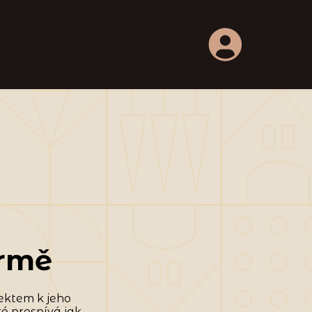
armě
pektem k jeho
ré prospívá jak