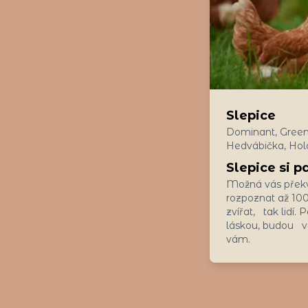
Slepice
Dominant, Green
Hedvábička, Hol
Slepice si pa
Možná vás překv
rozpoznat až 100 
zvířat, tak lidí. 
láskou, budou v
vám.