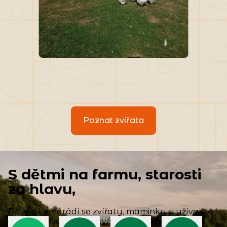
Poznat zvířata
S dětmi na farmu, starosti
za hlavu,
Děti se kamarádí se zvířaty, maminky si užívají
vesnický klid a tatínkové už netrpělivě vyhlížejí