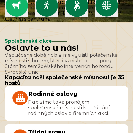
jídelníček. U nás je postaráno o jedlíky, rybáře i
milovníky klidu. A po projižďce na koni se můžete
těšit na večeři. Součástí komplexu farmy je také
wellness centrum.
Aktivity na farmě
jízda na koni, krmení zvířat, práce
Společenské akce
na farmě
Oslavte to u nás!
V současné době nabízíme využití polečenské
místnosti s barem, která vznikla za podpory
Státního zemědělského intervenčního fondu
Evropské unie.
Kapacita naší společenské místnosti je 35
hostů
Rodinné oslavy
Nabízíme také pronájem
společenské místnosti k pořádání
rodinných oslav a firemních akcí.
Třídní srazy