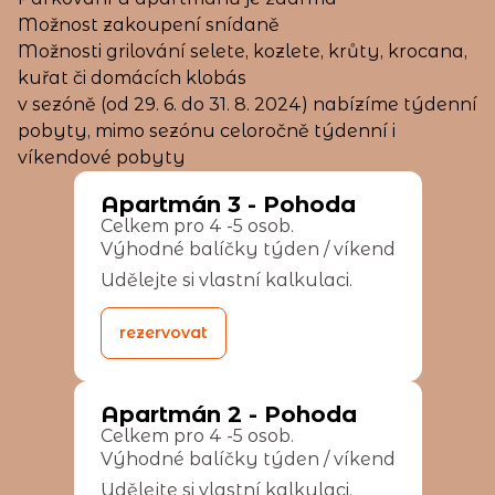
Možnost zakoupení snídaně
Možnosti grilování selete, kozlete, krůty, krocana,
kuřat či domácích klobás
v sezóně (od 29. 6. do 31. 8. 2024) nabízíme týdenní
pobyty, mimo sezónu celoročně týdenní i
víkendové pobyty
Apartmán
3
-
Pohoda
Celkem pro 4 -5 osob.
Výhodné balíčky týden / víkend
Udělejte si vlastní kalkulaci.
rezervovat
Apartmán
2
-
Pohoda
Celkem pro 4 -5 osob.
Výhodné balíčky týden / víkend
Udělejte si vlastní kalkulaci.