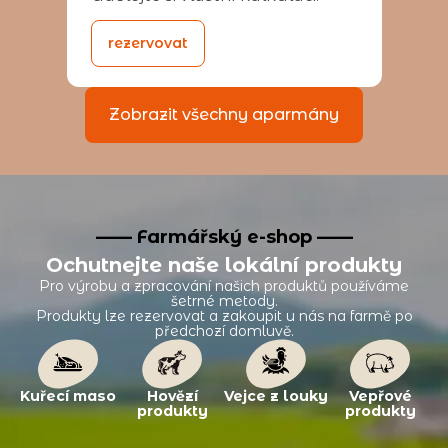
rezervovat
Zobrazit všechny aparmány
—— Farmářský e-shop ——
Ochutnejte naše lokální produkty
Pro výrobu a zpracování našich produktů používáme
šetrné metody.
Produkty lze rezervovat a zakoupit u nás na farmě po
předchozí domluvě.
Kuřecí maso
Hovězí
Vejce z louky
Vepřové
produkty
produkty