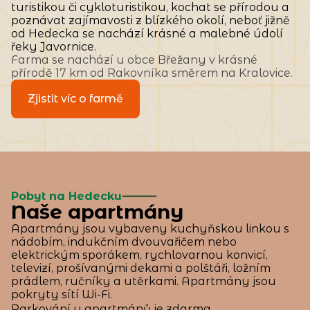
turistikou či cykloturistikou, kochat se přírodou a
poznávat zajímavosti z blízkého okolí, neboť jižně
od Hedecka se nachází krásné a malebné údolí
řeky Javornice.
Farma se nachází u obce Břežany v krásné
přírodě 17 km od Rakovníka směrem na Kralovice.
Zjistit víc o farmě
Pobyt na Hedecku
Naše apartmány
Apartmány jsou vybaveny kuchyňskou linkou s
nádobím, indukčním dvouvařičem nebo
elektrickým sporákem, rychlovarnou konvicí,
televizí, prošívanými dekami a polštáři, ložním
prádlem, ručníky a utěrkami. Apartmány jsou
pokryty sítí Wi-Fi.
Parkování u apartmánů je zdarma