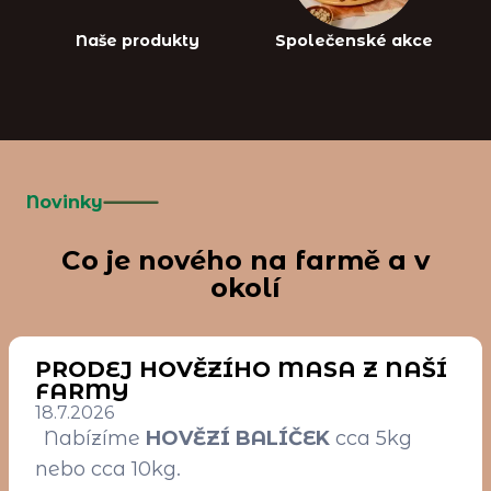
Naše produkty
Společenské akce
Novinky
Co je nového na farmě a v
okolí
PRODEJ HOVĚZÍHO MASA Z NAŠÍ
FARMY
18.7.2026
Nabízíme
HOVĚZÍ BALÍČEK
cca 5kg
nebo cca 10kg.