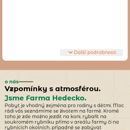
V balíčcích se nachází hrudí, žebra, zadní
a přední.
Dále také nabízíme
hovězí roštěnou
,
falešnou svíčkovou
,
morkové kosti
,
droby
a
kosti na polévku.
Výdej masa bude probíhat
18.7
.
2026
od
Další podrobnosti
13:00 do 15:00 na farmě Hedecko.
Počet balíčků je omezen, je potřeba si
udělat r
ezervaci zde na e-shopu
nebo
o nás
na telefonním čísle
606540828.
Vzpomínky s atmosférou.
Cena hovězího balíčku
260,-/kg.
Jsme Farma Hedecko.
Hovězí maso je vakuově balené,
Pobyt je vhodný zejména pro rodiny s dětmi. Moc
rádi vás seznámíme se životem na farmě. Kromě
chlazené a popsané.
toho je zde možno jezdit na koni, rybařit na
soukromém rybníku přímo v areálu farmy či na
rybnících okolních, případně se zabývat